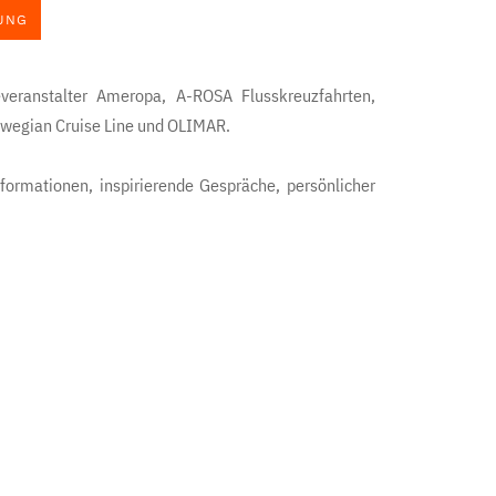
UNG
everanstalter Ameropa, A-ROSA Flusskreuzfahrten,
wegian Cruise Line und OLIMAR.
formationen, inspirierende Gespräche, persönlicher
 ein tolles Miteinander. Meldet euch gleich an und
 Plätze – wir freuen uns auf Euch!