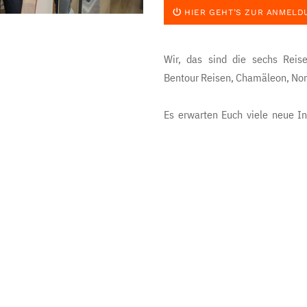
HIER GEHT’S ZUR ANMELD
Wir, das sind die sechs Reis
Bentour Reisen, Chamäleon, Nor
Es erwarten Euch viele neue In
Austausch, jede Menge Spaß und
sichert euch einen der begehrten
Bis bald,